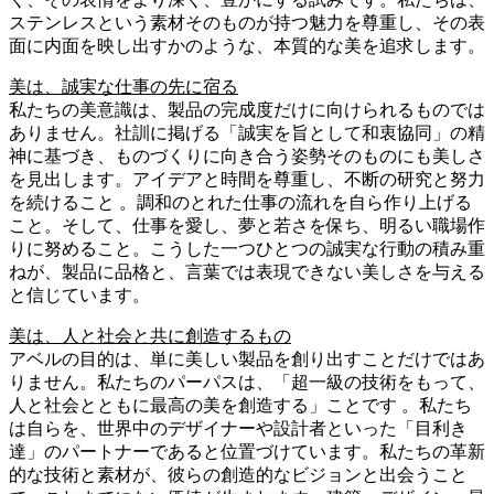
ステンレスという素材そのものが持つ魅力を尊重し、その表
面に内面を映し出すかのような、本質的な美を追求します。
美は、誠実な仕事の先に宿る
私たちの美意識は、製品の完成度だけに向けられるものでは
ありません。社訓に掲げる「誠実を旨として和衷協同」の精
神に基づき、ものづくりに向き合う姿勢そのものにも美しさ
を見出します。アイデアと時間を尊重し、不断の研究と努力
を続けること 。調和のとれた仕事の流れを自ら作り上げる
こと。そして、仕事を愛し、夢と若さを保ち、明るい職場作
りに努めること。こうした一つひとつの誠実な行動の積み重
ねが、製品に品格と、言葉では表現できない美しさを与える
と信じています。
美は、人と社会と共に創造するもの
アベルの目的は、単に美しい製品を創り出すことだけではあ
りません。私たちのパーパスは、「超一級の技術をもって、
人と社会とともに最高の美を創造する」ことです 。私たち
は自らを、世界中のデザイナーや設計者といった「目利き
達」のパートナーであると位置づけています。私たちの革新
的な技術と素材が、彼らの創造的なビジョンと出会うこと