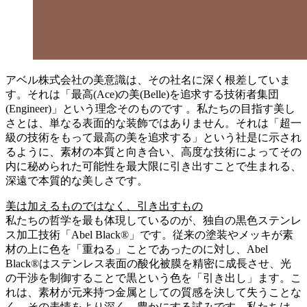
アベル株式会社の美意識は、その社名に深く根差していま
す。それは「最高(Ace)の美(Belle)を追求する技術者集団
(Engineer)」という理念そのものです 。私たちの目指す美し
さとは、単なる表面的な装飾ではありません。それは「超一
級の技術をもって最高の美を追求する」という社是に示され
るように、素材の本質と向き合い、高度な技術によってその
内に秘められた可能性を最大限に引き出すことで生まれる、
深遠で本質的な美しさです。
美は加えるものではなく、引き出すもの
私たちの哲学を最も体現しているのが、独自の黒色ステンレ
ス加工技術「Abel Black®」です。従来の塗装やメッキが素
材の上に色を「重ねる」ことであったのに対し、Abel
Black®はステンレス表面の酸化被膜を精密に成長させ、光
の干渉を制御することで黒という色を「引き出し」ます。こ
れは、素材が元来持つ金属としての質感を決して失うことな
く、その表情をより深く、豊かにする試みです。私たちは、