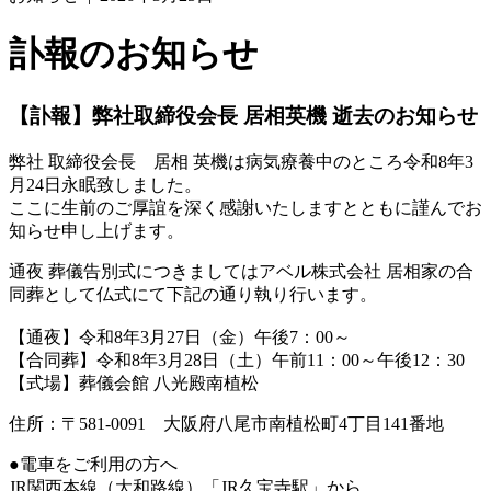
訃報のお知らせ
【訃報】弊社取締役会長 居相英機 逝去のお知らせ
弊社 取締役会長 居相 英機は病気療養中のところ令和8年3
月24日永眠致しました。
ここに生前のご厚誼を深く感謝いたしますとともに謹んでお
知らせ申し上げます。
通夜 葬儀告別式につきましてはアベル株式会社 居相家の合
同葬として仏式にて下記の通り執り行います。
【通夜】令和8年3月27日（金）午後7：00～
【合同葬】令和8年3月28日（土）午前11：00～午後12：30
【式場】葬儀会館 八光殿南植松
住所：〒581-0091 大阪府八尾市南植松町4丁目141番地
●電車をご利用の方へ
JR関西本線（大和路線）「JR久宝寺駅」から